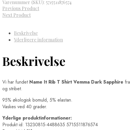
Varenummer (SKU):
5715511876574
Previous Product
Next Product
Beskrivelse
Yderligere information
Beskrivelse
Vi har fundet
Name It Rib T Shirt Vemma Dark Sapphire
fr
og stribet.
95% økologisk bomuld, 5% elastan.
Vaskes ved 40 grader.
Yderlige produktinformationer:
Produkt id: 13230815-4488635 5715511876574