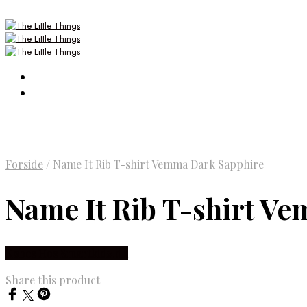
Forside
/
Name It Rib T-shirt Vemma Dark Sapphire
Name It Rib T-shirt V
Købes Hos Smartkidz.dk
Share this product