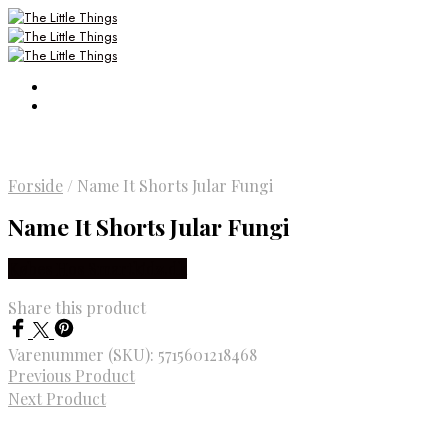
Forside
/
Name It Shorts Jular Fungi
Name It Shorts Jular Fungi
Købes Hos Smartkidz.dk
Share this product
Varenummer (SKU):
5715601218468
Previous Product
Next Product