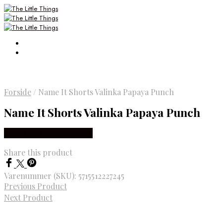
Forside
/
Name It Shorts Valinka Papaya Punch
Name It Shorts Valinka Papaya Punch
Købes Hos Smartkidz.dk
Share this product
Varenummer (SKU):
5715512227245
Previous Product
Next Product