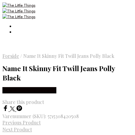
Forside
/
Name It Skinny Fit Twill Jeans Polly Black
Name It Skinny Fit Twill Jeans Polly
Black
Købes Hos Smartkidz.dk
Share this product
Varenummer (SKU):
5715308420508
Previous Product
Next Product