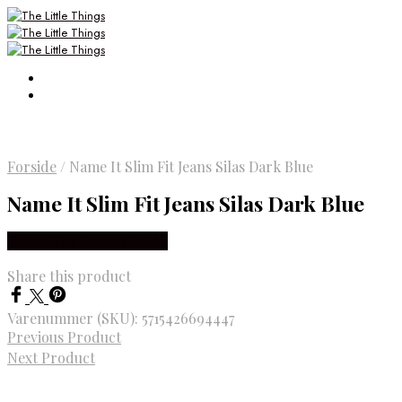
Forside
/
Name It Slim Fit Jeans Silas Dark Blue
Name It Slim Fit Jeans Silas Dark Blue
Købes Hos Smartkidz.dk
Share this product
Varenummer (SKU):
5715426694447
Previous Product
Next Product