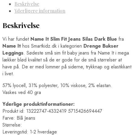
Beskrivelse
Yderligere information
Beskrivelse
Vi har fundet
Name It Slim Fit Jeans Silas Dark Blue
fra
Name It
hos Smartkidz.dk i kategorien
Drenge Bukser
Leggings
. Sødeste små sim fit baby jeans fra Name It i mega
lækker blød kvalitet så de er gode for de små størrelser at
have på. De er med lommer på siderne, trykknap og elastikkant
i livet.
57% lyocell, 31% polyester, 10% viskose, 2% elastan.
Vaskes ved 40 gra
Yderlige produktinformationer:
Produkt id: 13222747-4332419 5715426694447
Farve: Blå Jeans
Størrelse:
Leveringstid: 1-2 hverdage