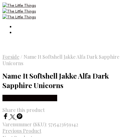
Forside
/
Name It Softshell Jakke Alfa Dark Sapphire
Unicorns
Name It Softshell Jakke Alfa Dark
Sapphire Unicorns
Købes Hos Smartkidz.dk
Share this product
Varenummer (SKU):
5715423659142
Previous Product