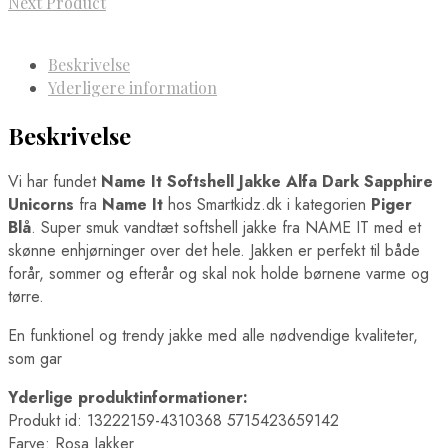
Next Product
Beskrivelse
Yderligere information
Beskrivelse
Vi har fundet
Name It Softshell Jakke Alfa Dark Sapphire
Unicorns
fra
Name It
hos Smartkidz.dk i kategorien
Piger
Blå
. Super smuk vandtæt softshell jakke fra NAME IT med et
skønne enhjørninger over det hele. Jakken er perfekt til både
forår, sommer og efterår og skal nok holde børnene varme og
tørre.
En funktionel og trendy jakke med alle nødvendige kvaliteter,
som gar
Yderlige produktinformationer:
Produkt id: 13222159-4310368 5715423659142
Farve: Rosa Jakker