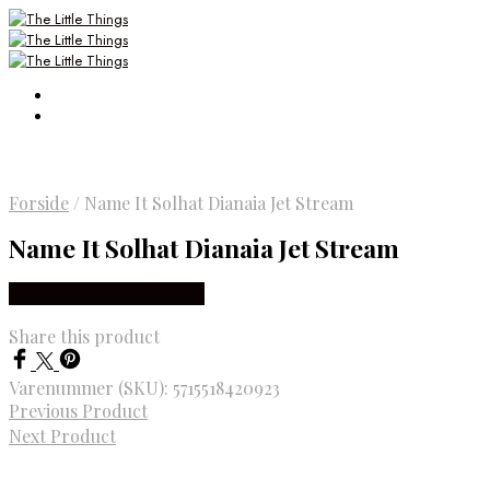
Forside
/
Name It Solhat Dianaia Jet Stream
Name It Solhat Dianaia Jet Stream
Købes Hos Smartkidz.dk
Share this product
Varenummer (SKU):
5715518420923
Previous Product
Next Product