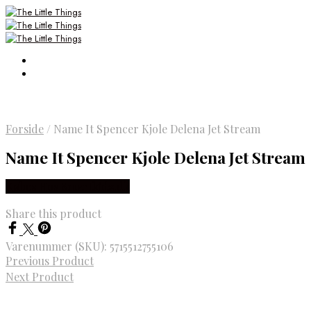
Forside
/
Name It Spencer Kjole Delena Jet Stream
Name It Spencer Kjole Delena Jet Stream
Købes Hos Smartkidz.dk
Share this product
Varenummer (SKU):
5715512755106
Previous Product
Next Product