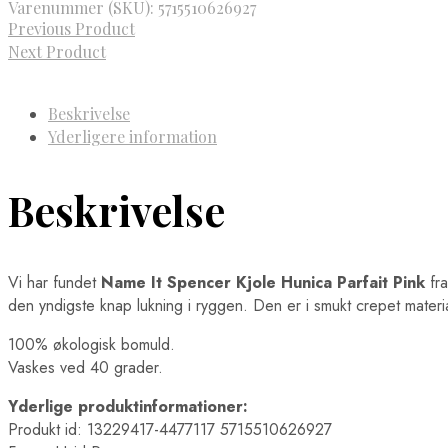
Varenummer (SKU):
5715510626927
Previous Product
Next Product
Beskrivelse
Yderligere information
Beskrivelse
Vi har fundet
Name It Spencer Kjole Hunica Parfait Pink
fr
den yndigste knap lukning i ryggen. Den er i smukt crepet materi
100% økologisk bomuld.
Vaskes ved 40 grader.
Yderlige produktinformationer:
Produkt id: 13229417-4477117 5715510626927