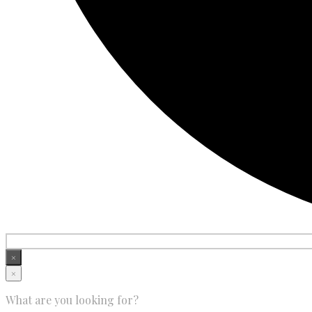
×
×
What are you looking for?