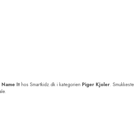
a
Name It
hos Smartkidz.dk i kategorien
Piger Kjoler
. Smukkeste
ale.