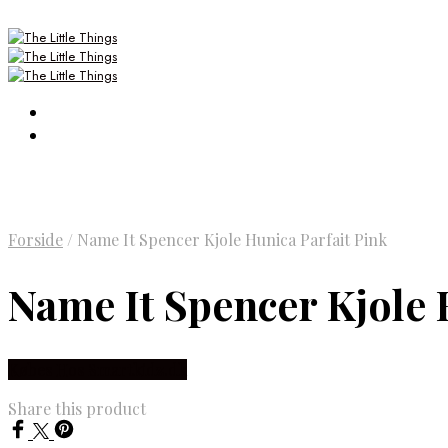
Forside
/
Name It Spencer Kjole Hunica Parfait Pink
Name It Spencer Kjole 
Købes Hos Smartkidz.dk
Share this product