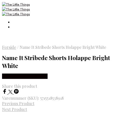
Forside
/
Name It Stribede Shorts Holappe Bright White
Name It Stribede Shorts Holappe Bright
White
Købes Hos Smartkidz.dk
Share this product
Varenummer (SKU):
5715518538918
Previous Product
Next Product