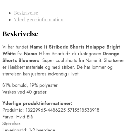
Beskrivelse
Yderligere information
Beskrivelse
Vi har fundet
Name It Stribede Shorts Holappe Bright
White
fra
Name It
hos Smartkidz.dk i kategorien
Drenge
Shorts Bloomers
. Super cool shorts fra Name it. Shortsene
er i lækkert materiale og med striber. De har lommer og
størrelsen kan justeres indvendig i livet.
81% bomuld, 19% polyester.
Vaskes ved 40 grader.
Yderlige produktinformationer:
Produkt id: 13229965-4486225 5715518538918
Farve: Hvid Blå
Størrelse:
Leveringstid: 1-2 hverdage