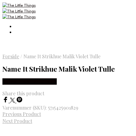
Forside
/
Name It Strikhue Malik Violet Tulle
Name It Strikhue Malik Violet Tulle
Købes Hos Smartkidz.dk
Share this product
Varenummer (SKU):
5715425901829
Previous Product
Next Product