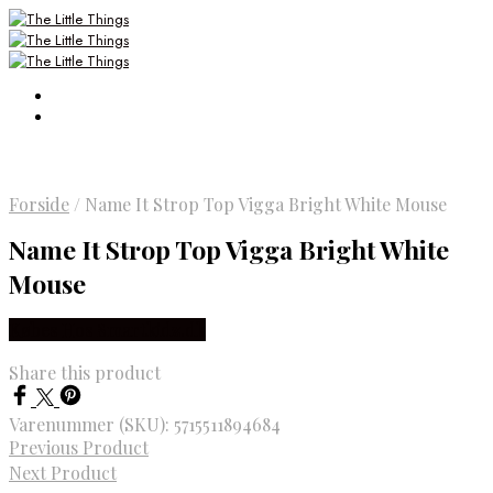
Forside
/
Name It Strop Top Vigga Bright White Mouse
Name It Strop Top Vigga Bright White
Mouse
Købes Hos Smartkidz.dk
Share this product
Varenummer (SKU):
5715511894684
Previous Product
Next Product