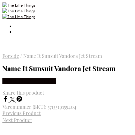
Forside
/
Name It Sunsuit Vandora Jet Stream
Name It Sunsuit Vandora Jet Stream
Købes Hos Smartkidz.dk
Share this product
Varenummer (SKU):
5715519155404
Previous Product
Next Product