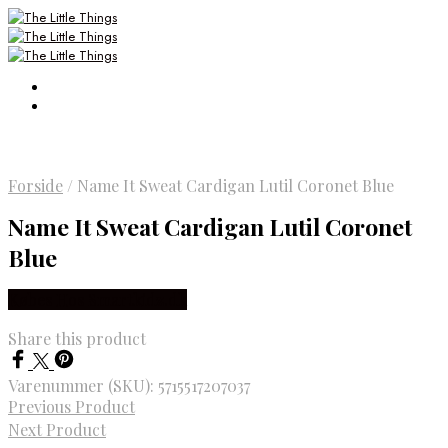
Forside
/
Name It Sweat Cardigan Lutil Coronet Blue
Name It Sweat Cardigan Lutil Coronet
Blue
Købes Hos Smartkidz.dk
Share this product
Varenummer (SKU):
5715517207037
Previous Product
Next Product