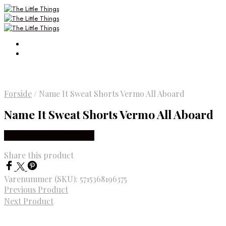
Forside
/
Name It Sweat Shorts Vermo All Aboard
Name It Sweat Shorts Vermo All Aboard
Købes Hos Smartkidz.dk
Share this product
Varenummer (SKU):
5715368196375
Previous Product
Next Product