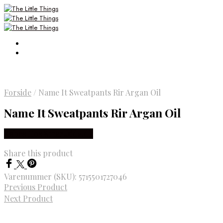
Forside
/
Name It Sweatpants Rir Argan Oil
Name It Sweatpants Rir Argan Oil
Købes Hos Smartkidz.dk
Share this product
Varenummer (SKU):
5715501727046
Previous Product
Next Product