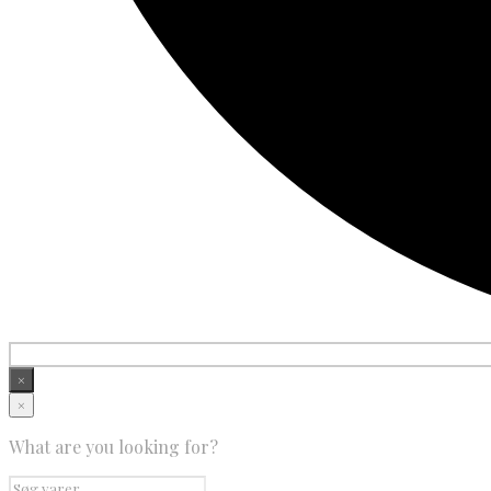
×
×
What are you looking for?