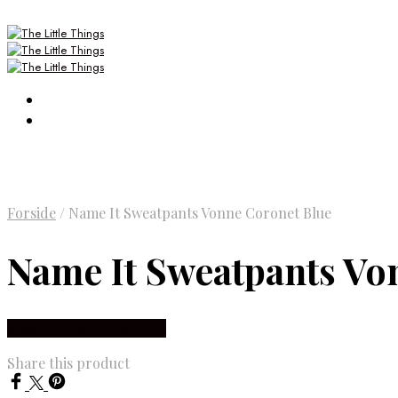
Forside
/
Name It Sweatpants Vonne Coronet Blue
Name It Sweatpants Vo
Købes Hos Smartkidz.dk
Share this product