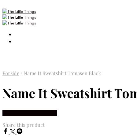
Forside
/
Name It Sweatshirt Tomasen Black
Name It Sweatshirt To
Købes Hos Smartkidz.dk
Share this product