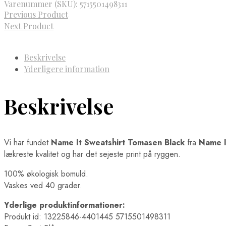
Varenummer (SKU):
5715501498311
Previous Product
Next Product
Beskrivelse
Yderligere information
Beskrivelse
Vi har fundet
Name It Sweatshirt Tomasen Black
fra
Name I
lækreste kvalitet og har det sejeste print på ryggen.
100% økologisk bomuld.
Vaskes ved 40 grader.
Yderlige produktinformationer:
Produkt id: 13225846-4401445 5715501498311