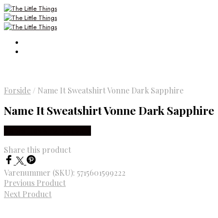
Forside
/
Name It Sweatshirt Vonne Dark Sapphire
Name It Sweatshirt Vonne Dark Sapphire
Købes Hos Smartkidz.dk
Share this product
Varenummer (SKU):
5715601599222
Previous Product
Next Product