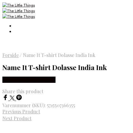
Forside
/
Name It T-shirt Dolasse India Ink
Name It T-shirt Dolasse India Ink
Købes Hos Smartkidz.dk
Share this product
Varenummer (SKU):
5715507366355
Previous Product
Next Product