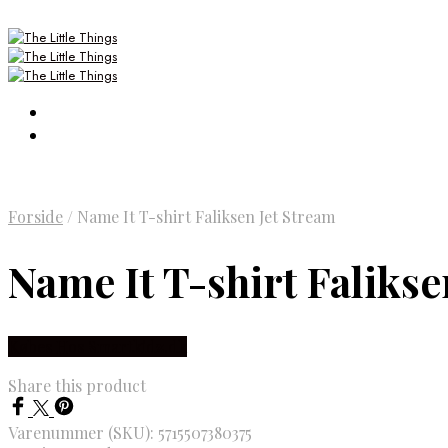
Forside
/
Name It T-shirt Faliksen Jet Stream
Name It T-shirt Falikse
Købes Hos Smartkidz.dk
Share this product
Varenummer (SKU):
5715507380375