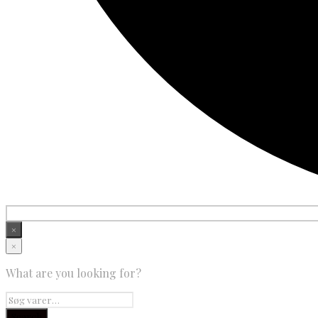
×
×
What are you looking for?