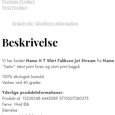
Previous Product
Next Product
Beskrivelse
Yderligere information
Beskrivelse
Vi har fundet
Name It T Shirt Faliksen Jet Stream
fra
Name 
“Sailor” tekst print foran og stort print bagpå.
100% økologisk bomuld.
Vaskes ved 40 grader.
Yderlige produktinformationer:
Produkt id: 13228248-4445089 5715507380375
Farve: Hvid Blå
Størrelse: