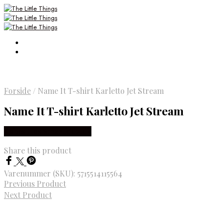
Forside
/
Name It T-shirt Karletto Jet Stream
Name It T-shirt Karletto Jet Stream
Købes Hos Smartkidz.dk
Share this product
Varenummer (SKU):
5715514115564
Previous Product
Next Product