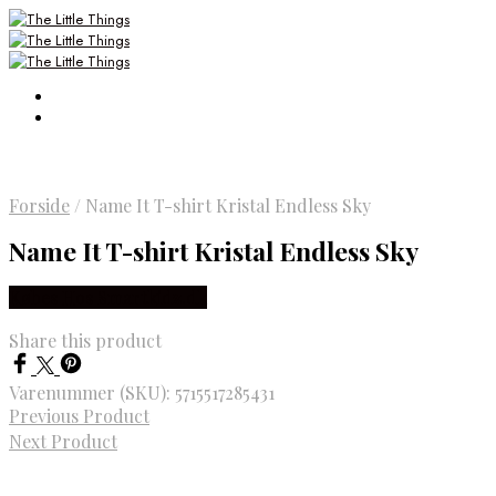
Forside
/
Name It T-shirt Kristal Endless Sky
Name It T-shirt Kristal Endless Sky
Købes Hos Smartkidz.dk
Share this product
Varenummer (SKU):
5715517285431
Previous Product
Next Product