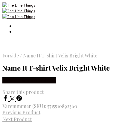
Forside
/
Name It T-shirt Velix Bright White
Name It T-shirt Velix Bright White
Købes Hos Smartkidz.dk
Share this product
Varenummer (SKU):
5715510892360
Previous Product
Next Product