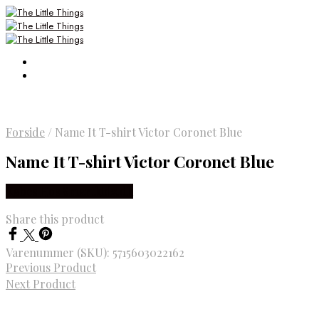
Forside
/
Name It T-shirt Victor Coronet Blue
Name It T-shirt Victor Coronet Blue
Købes Hos Smartkidz.dk
Share this product
Varenummer (SKU):
5715603022162
Previous Product
Next Product