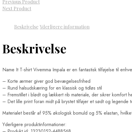
Previous Product
Next Product
Beskrivelse
Yderligere information
Beskrivelse
Name It T-shirt Vivemma Impala er en fantastisk tilføjelse til enh
– Korte ærmer giver god bevægelsesfrihed
– Rund halsudskæring for en klassisk og tidløs stil
– Fremstillet i blødt og lækkert rib materiale, der sikrer komfort 
– Det lille print foran midt på brystet tilføjer et sødt og legende 
Materialet består af 95% økologisk bomuld og 5% elastan, hvilke
Yderligere produktinformationer:
– Produkt id: 13230152-4488568