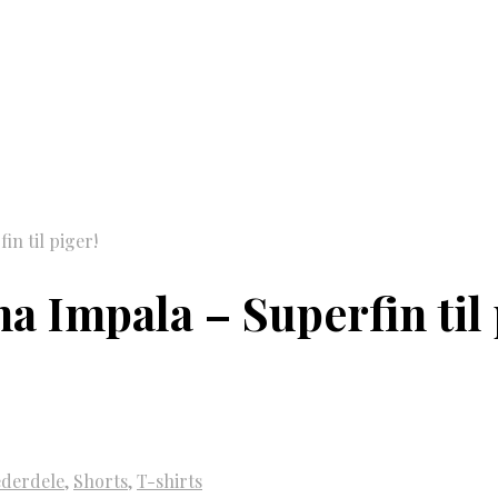
n til piger!
a Impala – Superfin til 
derdele
,
Shorts
,
T-shirts