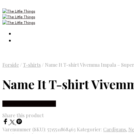
Forside
/
T-shirts
/
Name It T-shirt Vivemma Impala – Superfi
Name It T-shirt Vivemm
Købes Hos Smartkidz.dk
Share this product
Varenummer (SKU):
5715511868463
Kategorier:
Cardigans
,
Ne