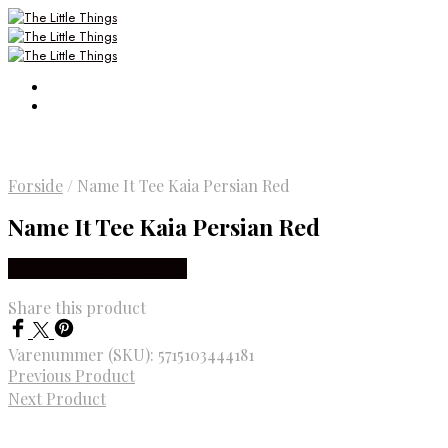
Forside
/
Name It Tee Kaia Persian Red
Name It Tee Kaia Persian Red
Købes Hos Smartkidz.dk
Share this product
Varenummer (SKU):
5715103444181
Previous Product
Next Product