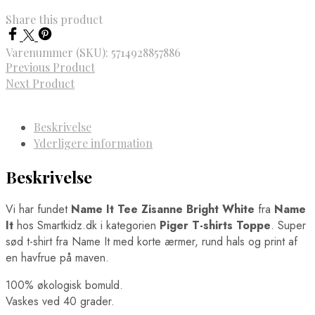
Share this product
Varenummer (SKU):
5714928857886
Previous Product
Next Product
Beskrivelse
Yderligere information
Beskrivelse
Vi har fundet
Name It Tee Zisanne Bright White
fra
Name
It
hos Smartkidz.dk i kategorien
Piger T-shirts Toppe
. Super
sød t-shirt fra Name It med korte ærmer, rund hals og print af
en havfrue på maven.
100% økologisk bomuld.
Vaskes ved 40 grader.