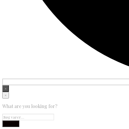
×
×
What are you looking for?