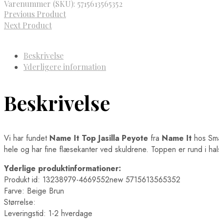
Varenummer (SKU):
5715613565352
Previous Product
Next Product
Beskrivelse
Yderligere information
Beskrivelse
Vi har fundet
Name It Top Jasilla Peyote
fra
Name It
hos Sma
hele og har fine flæsekanter ved skuldrene. Toppen er rund i ha
Yderlige produktinformationer:
Produkt id: 13238979-4669552new 5715613565352
Farve: Beige Brun
Størrelse:
Leveringstid: 1-2 hverdage