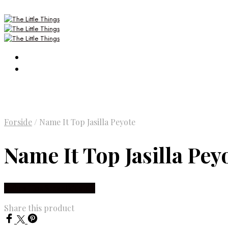
Forside
/
Name It Top Jasilla Peyote
Name It Top Jasilla Pey
Købes Hos Smartkidz.dk
Share this product