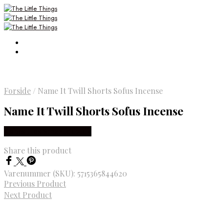
Forside
/
Name It Twill Shorts Sofus Incense
Name It Twill Shorts Sofus Incense
Købes Hos Smartkidz.dk
Share this product
Varenummer (SKU):
5715365844620
Previous Product
Next Product