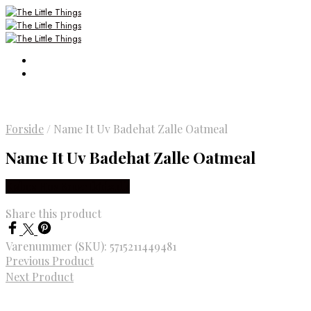
Forside
/
Name It Uv Badehat Zalle Oatmeal
Name It Uv Badehat Zalle Oatmeal
Købes Hos Smartkidz.dk
Share this product
Varenummer (SKU):
5715211449481
Previous Product
Next Product