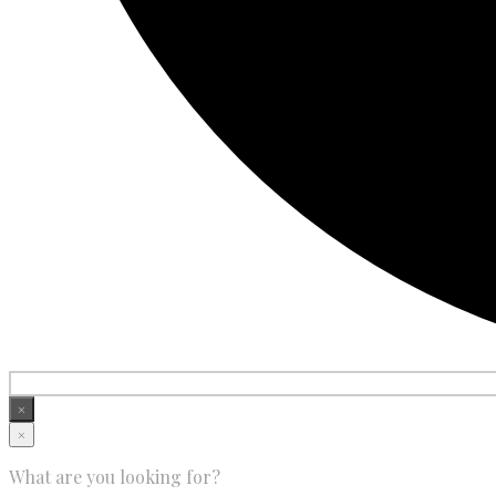
×
×
What are you looking for?