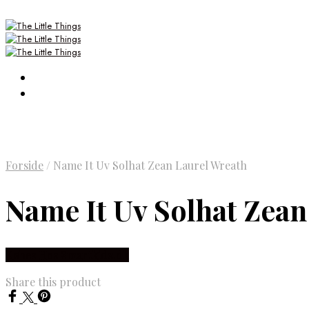
Forside
/
Name It Uv Solhat Zean Laurel Wreath
Name It Uv Solhat Zean
Købes Hos Smartkidz.dk
Share this product