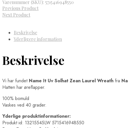
Varenummer (SKU):
5715416948550
Previous Product
Next Product
Beskrivelse
Yderligere information
Beskrivelse
Vi har fundet
Name It Uv Solhat Zean Laurel Wreath
fra
Na
Hatten har øreflapper.
100% bomuld
Vaskes ved 40 grader.
Yderlige produktinformationer:
Produkt id: 13215545LW 5715416948550