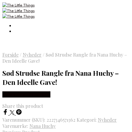
Forside
/
Nyheder
/
Sød Strudse Rangle fra Nana Huchy –
Den Ideelle Gave!
Sød Strudse Rangle fra Nana Huchy –
Den Ideelle Gave!
Købes Hos Luxbaby.dk
Share this product
Varenummer (SKU):
2227346571362
Kategori:
Nyheder
Varemærke:
Nana Huchy