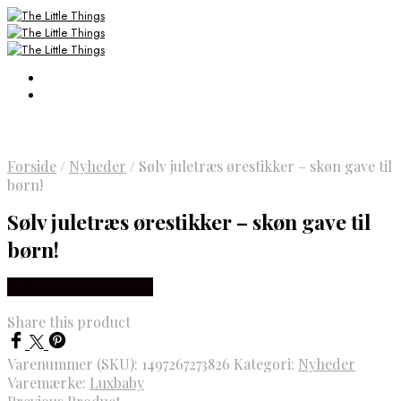
Forside
/
Nyheder
/
Sølv juletræs ørestikker – skøn gave til
børn!
Sølv juletræs ørestikker – skøn gave til
børn!
Købes Hos Luxbaby.dk
Share this product
Varenummer (SKU):
1497267273826
Kategori:
Nyheder
Varemærke:
Luxbaby