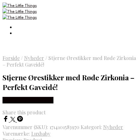
Forside
/
Nyheder
/
Stjerne Ørestikker med Røde Zirkonia
– Perfekt Gaveidé!
Stjerne Ørestikker med Røde Zirkonia –
Perfekt Gaveidé!
Købes Hos Luxbaby.dk
Share this product
Varenummer (SKU):
1714101583970
Kategori:
Nyheder
Varemærke:
Luxbaby