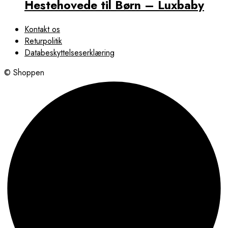
Hestehovede til Børn – Luxbaby
Kontakt os
Returpolitik
Databeskyttelseserklæring
© Shoppen