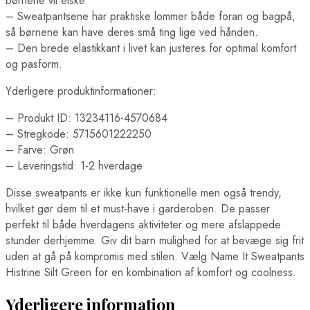
børnene vil elske.
– Sweatpantsene har praktiske lommer både foran og bagpå,
så børnene kan have deres små ting lige ved hånden.
– Den brede elastikkant i livet kan justeres for optimal komfort
og pasform.
Yderligere produktinformationer:
– Produkt ID: 13234116-4570684
– Stregkode: 5715601222250
– Farve: Grøn
– Leveringstid: 1-2 hverdage
Disse sweatpants er ikke kun funktionelle men også trendy,
hvilket gør dem til et must-have i garderoben. De passer
perfekt til både hverdagens aktiviteter og mere afslappede
stunder derhjemme. Giv dit barn mulighed for at bevæge sig frit
uden at gå på kompromis med stilen. Vælg Name It Sweatpants
Histrine Silt Green for en kombination af komfort og coolness.
Yderligere information