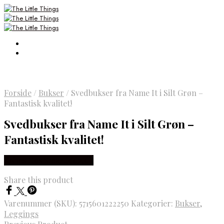
Forside
/
Bukser
/
Svedbukser fra Name It i Silt Grøn –
Fantastisk kvalitet!
Svedbukser fra Name It i Silt Grøn –
Fantastisk kvalitet!
Købes Hos Smartkidz.dk
Share this product
Varenummer (SKU):
5715601222250
Kategorier:
Bukser
,
Leggings