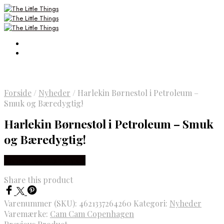
Forside
/
Nyheder
/
Harlekin Børnestol i Petroleum –
Smuk og Bæredygtig!
Harlekin Børnestol i Petroleum – Smuk
og Bæredygtig!
Købes Hos Luxbaby.dk
Share this product
Varenummer (SKU):
4621337264260
Kategori:
Nyheder
Varemærke:
Cam Cam Copenhagen