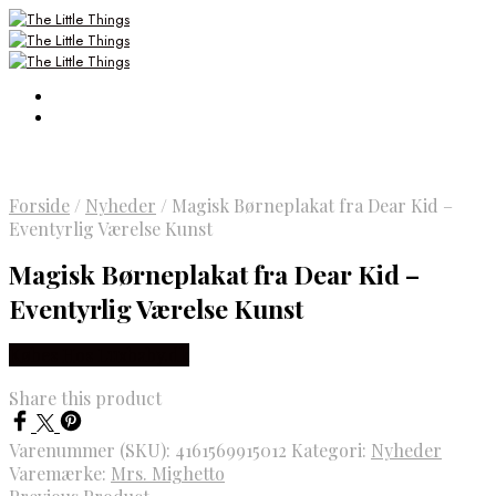
Forside
/
Nyheder
/
Magisk Børneplakat fra Dear Kid –
Eventyrlig Værelse Kunst
Magisk Børneplakat fra Dear Kid –
Eventyrlig Værelse Kunst
Købes Hos Luxbaby.dk
Share this product
Varenummer (SKU):
4161569915012
Kategori:
Nyheder
Varemærke:
Mrs. Mighetto