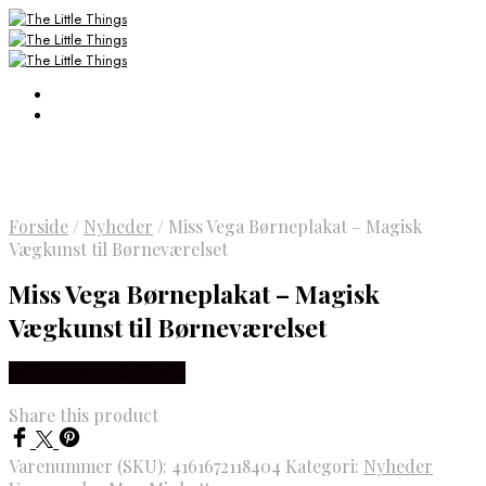
Forside
/
Nyheder
/
Miss Vega Børneplakat – Magisk
Vægkunst til Børneværelset
Miss Vega Børneplakat – Magisk
Vægkunst til Børneværelset
Købes Hos Luxbaby.dk
Share this product
Varenummer (SKU):
4161672118404
Kategori:
Nyheder