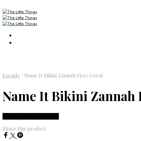
Forside
/
Name It Bikini Zannah Fiery Coral
Name It Bikini Zannah 
Købes Hos Smartkidz.dk
Share this product