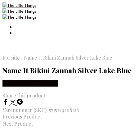
Forside
/
Name It Bikini Zannah Silver Lake Blue
Name It Bikini Zannah Silver Lake Blue
Købes Hos Smartkidz.dk
Share this product
Varenummer (SKU):
5715219298128
Previous Product
Next Product