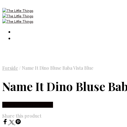
Forside
/
Name It Dino Bluse Baba Vista Blue
Name It Dino Bluse Bab
Købes Hos Smartkidz.dk
Share this product