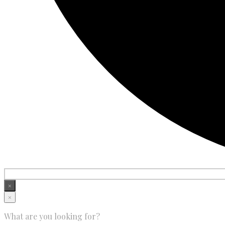
×
×
What are you looking for?