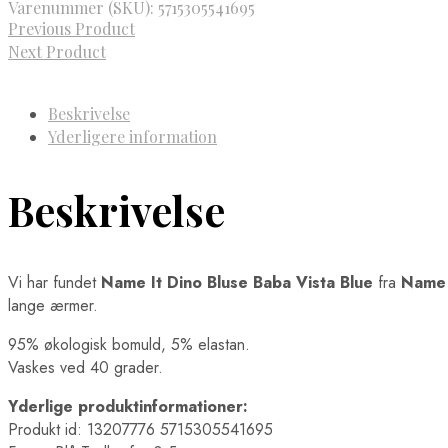
Varenummer (SKU):
5715305541695
Previous Product
Next Product
Beskrivelse
Yderligere information
Beskrivelse
Vi har fundet
Name It Dino Bluse Baba Vista Blue
fra
Name 
lange ærmer.
95% økologisk bomuld, 5% elastan.
Vaskes ved 40 grader.
Yderlige produktinformationer:
Produkt id: 13207776 5715305541695