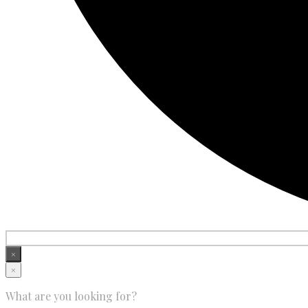
×
×
What are you looking for?