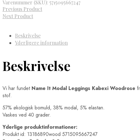
Varenummer (SKU):
5715095667247
Previous Product
Next Product
Beskrivelse
Yderligere information
Beskrivelse
Vi har fundet
Name It Modal Leggings Kabexi Woodrose
f
stof.
57% økologisk bomuld, 38% modal, 5% elastan.
Vaskes ved 40 grader.
Yderlige produktinformationer:
Produkt id: 13186890wood 5715095667247