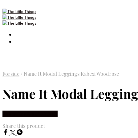
Forside
/
Name It Modal Leggings Kabexi Woodrose
Name It Modal Leggin
Købes Hos Smartkidz.dk
Share this product