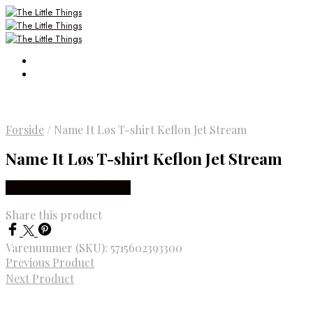
Forside
/
Name It Løs T-shirt Keflon Jet Stream
Name It Løs T-shirt Keflon Jet Stream
Købes Hos Smartkidz.dk
Share this product
Varenummer (SKU):
5715602393300
Previous Product
Next Product