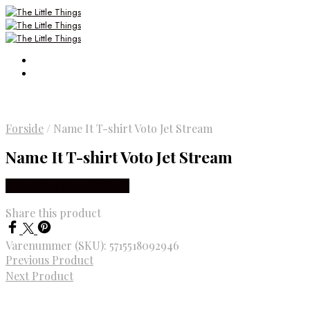
Forside
/
Name It T-shirt Voto Jet Stream
Name It T-shirt Voto Jet Stream
Købes Hos Smartkidz.dk
Share this product
Varenummer (SKU):
5715518092946
Previous Product
Next Product