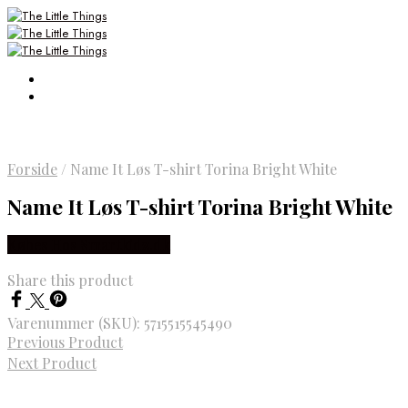
Forside
/
Name It Løs T-shirt Torina Bright White
Name It Løs T-shirt Torina Bright White
Købes Hos Smartkidz.dk
Share this product
Varenummer (SKU):
5715515545490
Previous Product
Next Product