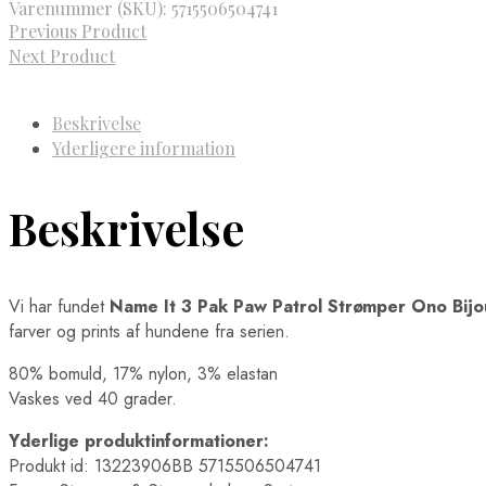
Varenummer (SKU):
5715506504741
Previous Product
Next Product
Beskrivelse
Yderligere information
Beskrivelse
Vi har fundet
Name It 3 Pak Paw Patrol Strømper Ono Bijo
farver og prints af hundene fra serien.
80% bomuld, 17% nylon, 3% elastan
Vaskes ved 40 grader.
Yderlige produktinformationer:
Produkt id: 13223906BB 5715506504741