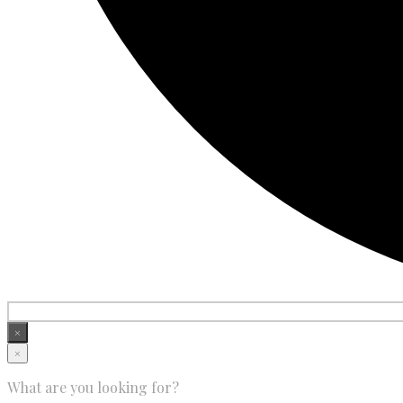
×
×
What are you looking for?