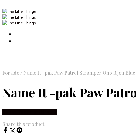
Forside
/
Name It -pak Paw Patrol Strømper Ono Bijou Blue
Name It -pak Paw Patr
Købes Hos Smartkidz.dk
Share this product