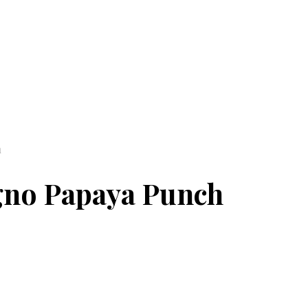
h
agno Papaya Punch