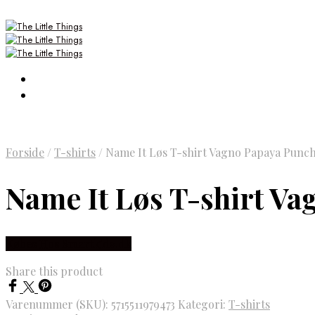
Forside
/
T-shirts
/
Name It Løs T-shirt Vagno Papaya Punc
Name It Løs T-shirt V
Købes Hos Smartkidz.dk
Share this product
Varenummer (SKU):
5715511979473
Kategori:
T-shirts