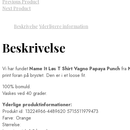
Previous Product
Next Product
Beskrivelse
Yderligere information
Beskrivelse
Vi har fundet
Name It Løs T Shirt Vagno Papaya Punch
fra
print foran på brystet. Den er i et loose fit.
100% bomuld.
Vaskes ved 40 grader.
Yderlige produktinformationer:
Produkt id: 13224966-4489620 5715511979473
Farve: Orange
Størrelse: