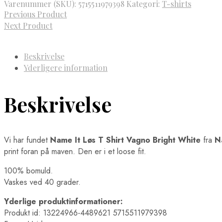
Varenummer (SKU):
5715511979398
Kategori:
T-shirts
Previous Product
Next Product
Beskrivelse
Yderligere information
Beskrivelse
Vi har fundet
Name It Løs T Shirt Vagno Bright White
fra
N
print foran på maven. Den er i et loose fit.
100% bomuld.
Vaskes ved 40 grader.
Yderlige produktinformationer:
Produkt id: 13224966-4489621 5715511979398