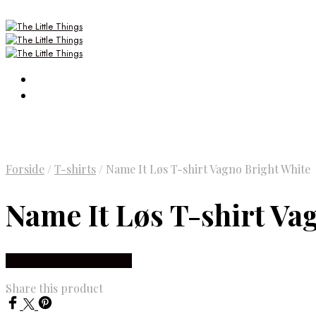
Forside
/
T-shirts
/
Name It Løs T-shirt Vagno Bright White
Name It Løs T-shirt Va
Købes Hos Smartkidz.dk
Share this product