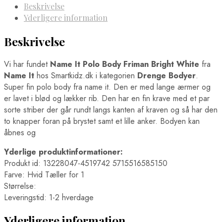
Beskrivelse
Yderligere information
Beskrivelse
Vi har fundet
Name It Polo Body Friman Bright White
fra
Name It
hos Smartkidz.dk i kategorien
Drenge Bodyer
.
Super fin polo body fra name it. Den er med lange ærmer og
er lavet i blød og lækker rib. Den har en fin krave med et par
sorte striber der går rundt langs kanten af kraven og så har den
to knapper foran på brystet samt et lille anker. Bodyen kan
åbnes og
Yderlige produktinformationer:
Produkt id: 13228047-4519742 5715516585150
Farve: Hvid Tæller for 1
Størrelse:
Leveringstid: 1-2 hverdage
Yderligere information