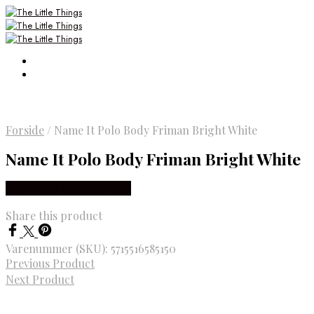
Forside
/
Name It Polo Body Friman Bright White
Name It Polo Body Friman Bright White
Købes Hos Smartkidz.dk
Share this product
Varenummer (SKU):
5715516585150
Previous Product
Next Product